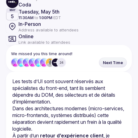
Coda
Tuesday, May 5th
MAY
5
11:30AM
to
1:00PM
EDT
In-Person
Address available to attendees
Online
Link available to attendees
We missed you this time around!
Next Time
24
Les tests d’UI sont souvent réservés aux 
spécialistes du front-end, tant ils semblent 
dépendre du DOM, des sélecteurs et de détails 
Dans des architectures modernes (micro-services, 
micro-frontends, systèmes distribués) cette 
séparation devient rapidement un frein à la qualité 
À partir d’un 
retour d’expérience client
, je 