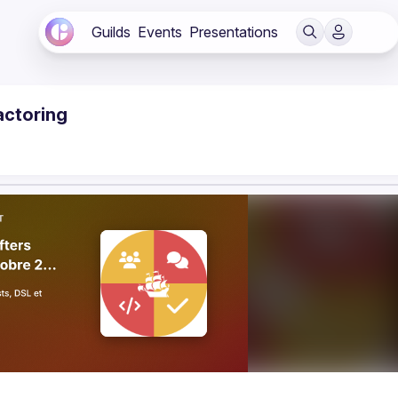
Guilds
Events
Presentations
factoring