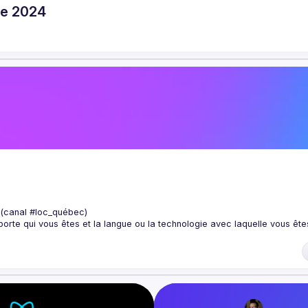
re 2024
 (canal #loc_québec)
rte qui vous êtes et la langue ou la technologie avec laquelle vous êtes
ls que le software craftsmanship, l'extreme programming, l'architecture 
 TDD, le BDD, le DDD, la livraison continue, le clean code, le code hérité, 
u logiciel dédiés à perfectionner nos compétences grâce au partage d
application pratique. Venez faire partie de notre communauté axée sur la