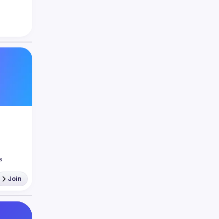
 
Join
la 
es 
 