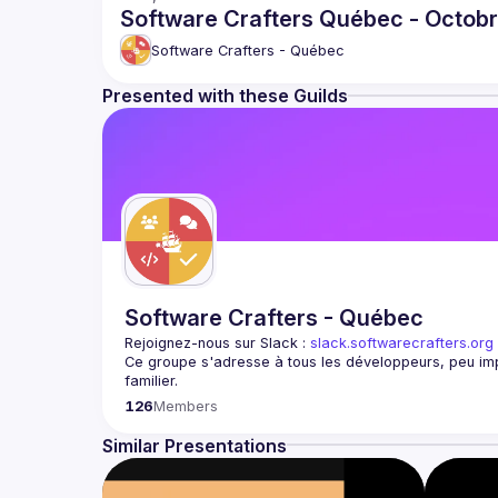
Software Crafters Québec - Octob
Software Crafters - Québec
Presented with these Guilds
Software Crafters - Québec
Rejoignez-nous sur Slack : 
slack.softwarecrafters.org
Ce groupe s'adresse à tous les développeurs, peu impo
Rejoignez-nous pour discuter et explorer des sujets te
126
Members
logicielle, le pair programming, les design patterns, le
Similar Presentations
Nous sommes un groupe passionné de professionnels d
connaissances, à l'apprentissage de stratégies et à l'