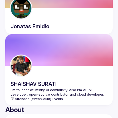
Jonatas
Emidio
SHAISHAV
SURATI
I'm founder of Infinity AI community. Also I'm AI -ML 
Attended {eventCount} Events
About