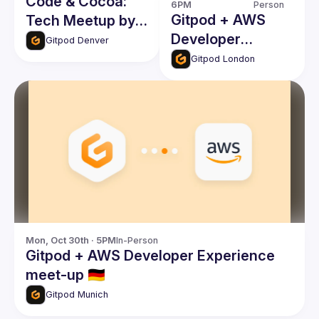
Code & Cocoa:
6PM
Person
Gitpod + AWS
Tech Meetup by
Developer
Appwrite & Gitpod
Gitpod Denver
Experience meet-
Gitpod London
up 🇬🇧
Mon, Oct 30th · 5PM
In-Person
Gitpod + AWS Developer Experience
meet-up 🇩🇪
Gitpod Munich