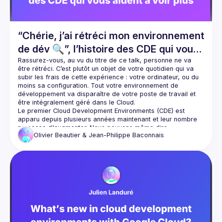
“Chérie, j’ai rétréci mon environnement
de dév 🔍”, l’histoire des CDE qui vous
aident à voir plus grand
Rassurez-vous, au vu du titre de ce talk, personne ne va 
être rétréci. C’est plutôt un objet de votre quotidien qui va 
subir les frais de cette expérience : votre ordinateur, ou du 
moins sa configuration. Tout votre 
environnement de 
développement
 va disparaître de votre poste de travail et 
être intégralement 
géré dans le Cloud
.
Le premier 
Cloud Development Environments
 (CDE) est 
apparu depuis plusieurs années maintenant et leur nombre 
ne cesse d'augmenter. Nous pouvons même dire 
Olivier Beautier & Jean-Philippe Baconnais
qu'aujourd'hui, pour certaines ou certains, quel que soit 
votre type de développement, il s’est imposé comme 
un outil 
du quotidien
.
Nous avons étudié pour vous les principaux CDE du marché, 
enfin ceux que nous connaissons 😅, et nous vous 
montrerons 
leurs avantages
 et les freins qu’ils lèvent, mais 
surtout les éléments qui vous rendront la vie beaucoup 
plus 
facile
.