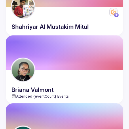
Shahriyar Al Mustakim
Mitul
Briana
Valmont
Attended {eventCount} Events