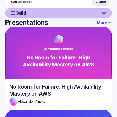
628
Members
Join
Guild
Presentations
More
Guild
Network
Events
Presentations
Members
No Room for Failure: High Availability
Mastery on AWS
Alexander
Pinsker